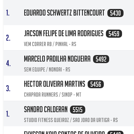
1.
Eduardo Schwertz Bittencourt
5430
Jacson Felipe De Lima Rodrigues
5459
2.
VEM CORRER RB / Pinhal - RS
Marcelo Padilha Nogueira
5492
4.
Sem equipe / Nonoai - RS
Hector Oliveira Martins
5456
3.
Chapada runners / Sinop - MT
Sandro Calderan
5515
1.
Studio Fitness Queiroz / Sao Joao Da Urtiga - RS