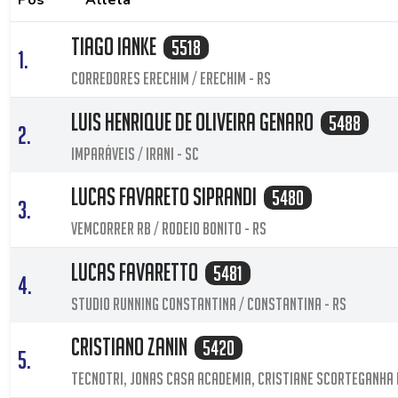
Pos
Atleta
Tiago Ianke
5518
1.
Corredores Erechim / Erechim - RS
Luis Henrique De Oliveira Genaro
5488
2.
Imparáveis / Irani - SC
Lucas Favareto Siprandi
5480
3.
Vemcorrer RB / Rodeio Bonito - RS
Lucas Favaretto
5481
4.
Studio running constantina / Constantina - RS
Cristiano Zanin
5420
5.
Tecnotri, Jonas casa academia, Cristiane scorteganha n