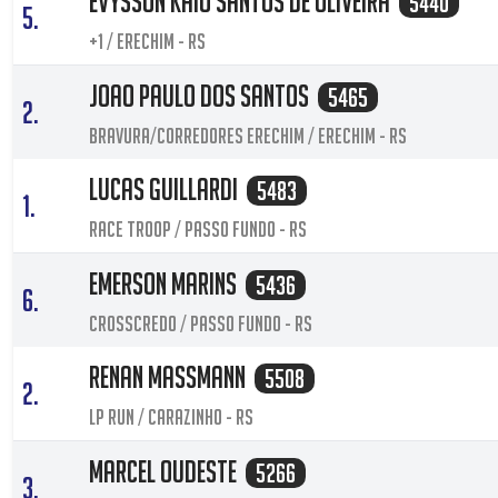
Evysson Kaio Santos De Oliveira
5440
5.
+1 / Erechim - RS
Joao Paulo Dos Santos
5465
2.
Bravura/corredores Erechim / Erechim - RS
Lucas Guillardi
5483
1.
RACE TROOP / Passo Fundo - RS
Emerson Marins
5436
6.
CrossCredo / Passo Fundo - RS
Renan Massmann
5508
2.
LP RUN / Carazinho - RS
Marcel Oudeste
5266
3.