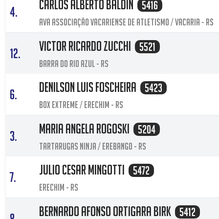
Carlos Alberto Baldin
5416
4.
AVA Associação Vacariense De Atletismo / Vacaria - RS
Victor Ricardo Zucchi
5521
12.
Barra Do Rio Azul - RS
Denilson Luis Foscheira
5423
6.
Box extreme / Erechim - RS
Maria Angela Rogoski
5204
3.
Tartarugas Ninja / Erebango - RS
Julio Cesar Mingotti
5472
7.
Erechim - RS
Bernardo Afonso Ortigara Birk
5412
8.