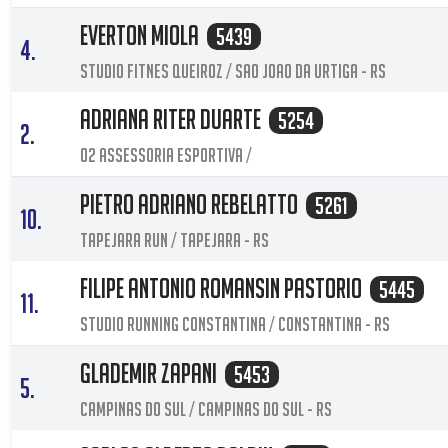
Everton Miola
5439
4.
Studio fitnes queiroz / Sao Joao Da Urtiga - RS
Adriana Riter Duarte
5254
2.
O2 Assessoria Esportiva /
Pietro Adriano Rebelatto
5261
10.
Tapejara Run / Tapejara - RS
Filipe Antonio Romansin Pastorio
5445
11.
Studio Running Constantina / Constantina - RS
Glademir Zapani
5453
5.
Campinas do Sul / Campinas Do Sul - RS