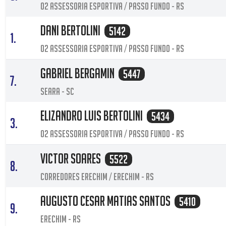
O2 assessoria esportiva / Passo Fundo - RS
Dani Bertolini
5142
1.
O2 Assessoria Esportiva / Passo Fundo - RS
Gabriel Bergamin
5447
7.
Seara - SC
Elizandro Luis Bertolini
5434
3.
O2 Assessoria Esportiva / Passo Fundo - RS
Victor Soares
5522
8.
Corredores Erechim / Erechim - RS
Augusto Cesar Matias Santos
5410
9.
Erechim - RS